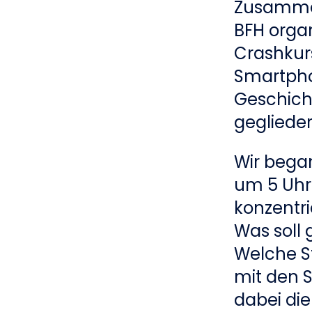
Zusammen
BFH organ
Crashkurs
Smartpho
Geschicht
geglieder
Wir bega
um 5 Uhr 
konzentri
Was soll
Welche St
mit den S
dabei die