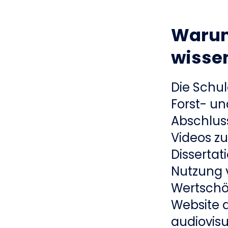
Warum
wissen
Die Schul
Forst- un
Abschluss
Videos z
Dissertat
Nutzung 
Wertschö
Website d
audiovisu