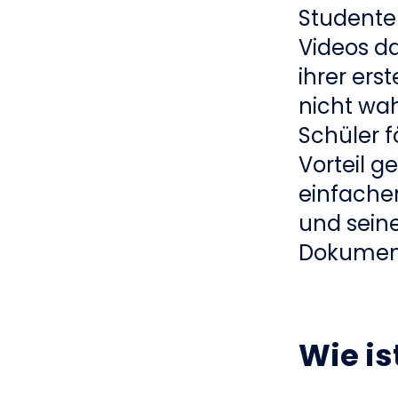
Studente
Videos da
ihrer ers
nicht wa
Schüler f
Vorteil g
einfacher
und seine
Dokument
Wie is