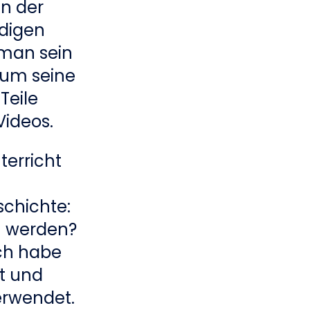
n der
ndigen
 man sein
 um seine
Teile
Videos.
erricht
schichte:
n werden?
Ich habe
et und
erwendet.