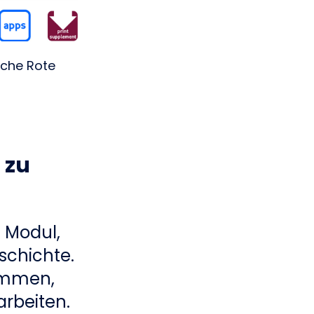
sche Rote
 zu
 Modul,
schichte.
ommen,
arbeiten.