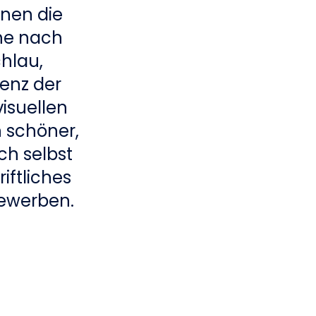
nen die
che nach
chlau,
enz der
visuellen
n schöner,
ch selbst
iftliches
bewerben.