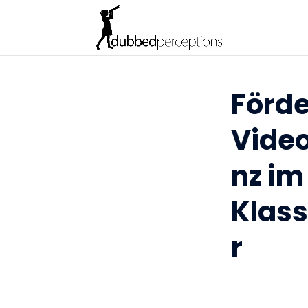
Förde
Vide
nz im
Klas
r