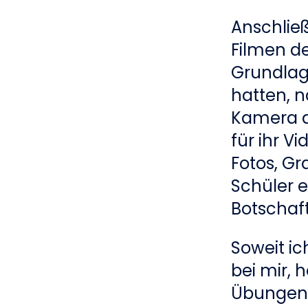
Anschlie
Filmen d
Grundlag
hatten, n
Kamera a
für ihr V
Fotos, Gr
Schüler e
Botschaft
Soweit ic
bei mir, 
Übungen.