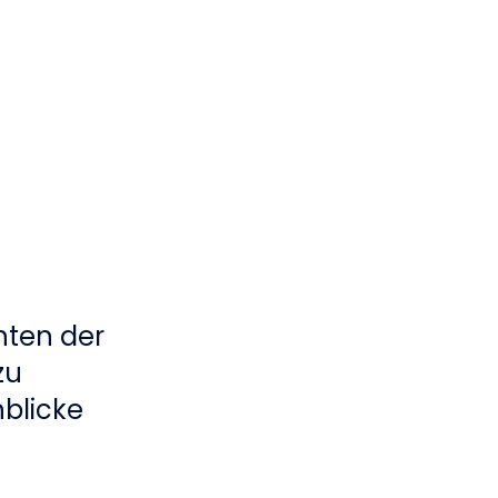
m
nten der
zu
nblicke