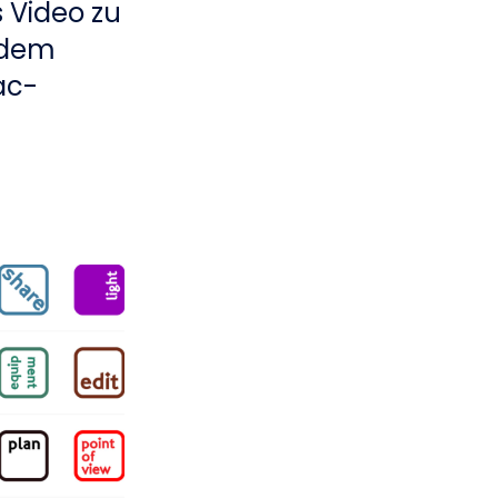
 Video zu
rdem
ac-