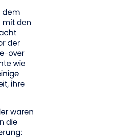
r, dem
e mit den
acht
or der
ce-over
nte wie
einige
t, ihre
üler waren
n die
erung: