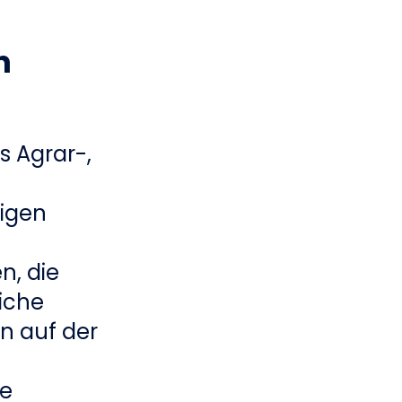
n
s Agrar-,
tigen
n, die
iche
n auf der
ue