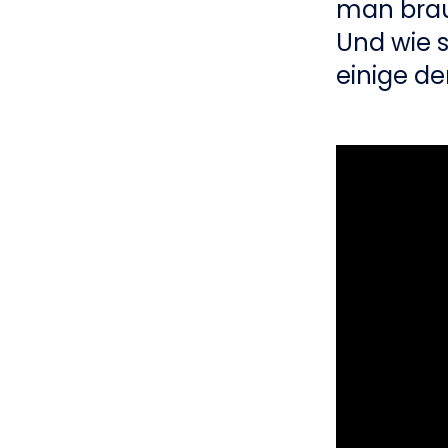
man brau
Und wie 
einige d