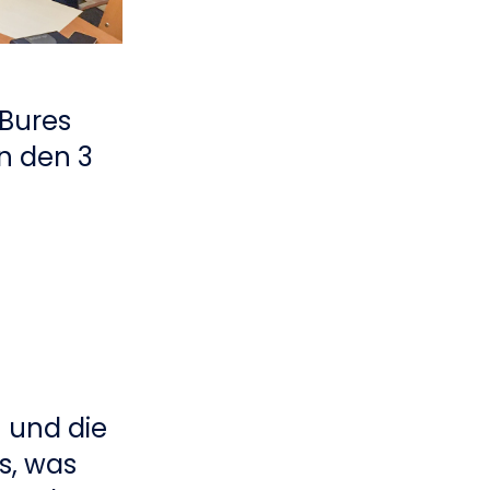
Bures
n den 3
 und die
s, was