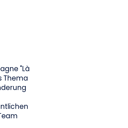
pagne "Là
das Thema
nderung
ntlichen
-Team