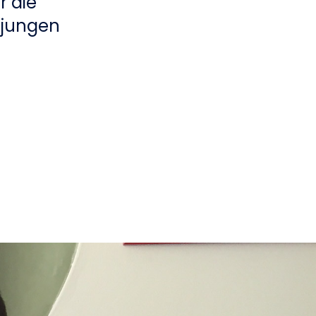
r die
 jungen