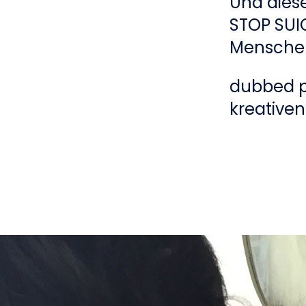
Und diese
STOP SUI
Menschen
dubbed pe
kreativen