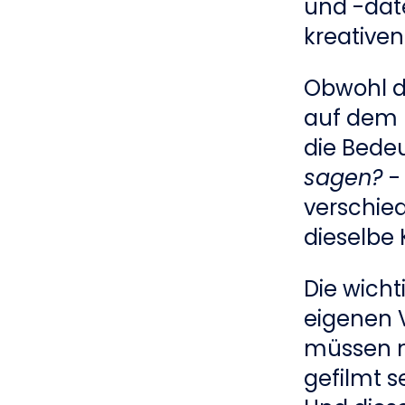
und -date
kreative
Obwohl d
auf dem 
die Bede
sagen?
-
verschied
dieselbe
Die wicht
eigenen 
müssen ni
gefilmt s