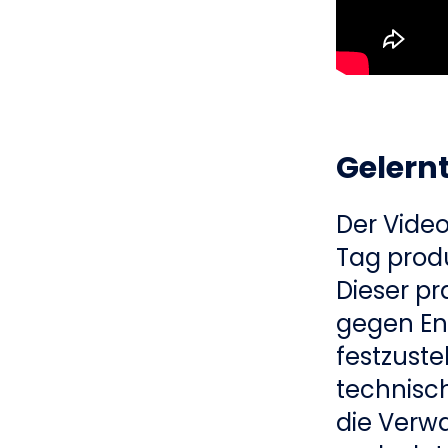
Gelern
Der Vide
Tag produ
Dieser pr
gegen En
festzust
technisc
die Verw