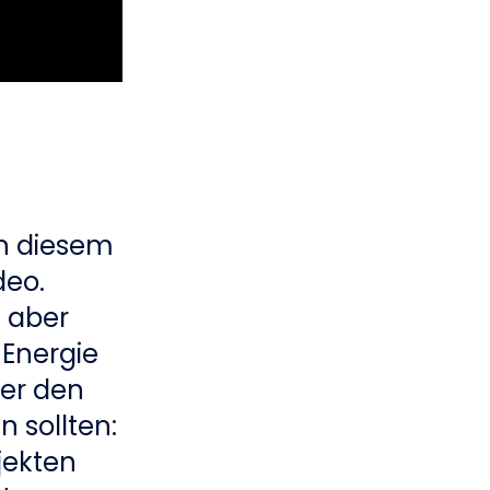
An diesem
deo.
, aber
 Energie
mer den
 sollten:
jekten