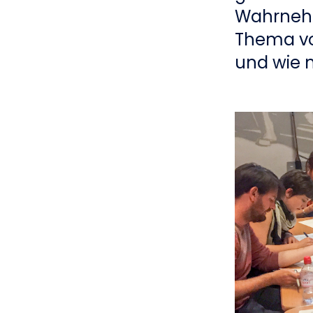
Wahrnehm
Thema vo
und wie m