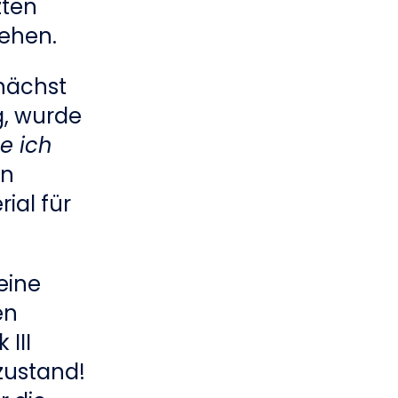
zten
gehen.
nächst
g, wurde
e ich
nn
ial für
seine
en
III
zustand!