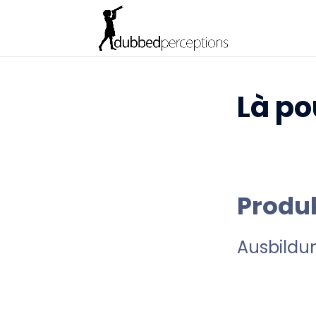
Là po
Produ
Ausbildu