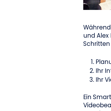
Während 
und Alex 
Schritten
Plan
Ihr I
Ihr 
Ein Smar
Videobea