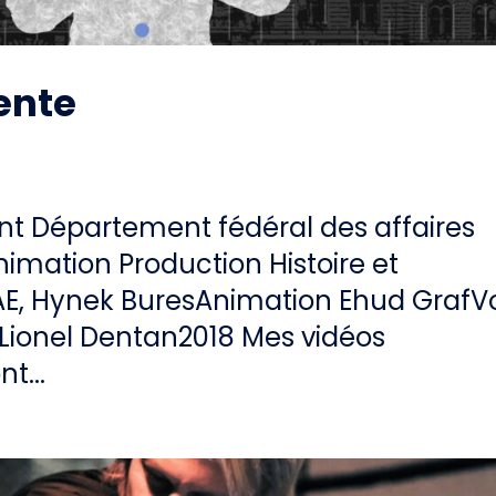
ente
ent Département fédéral des affaires
imation Production Histoire et
FAE, Hynek BuresAnimation Ehud GrafV
Lionel Dentan2018 Mes vidéos
t...